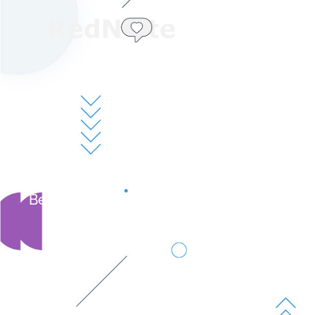
首页
关于我
Job Applica
Be part of Malaysia’s leading XHS marketi
through influencer collaborations and